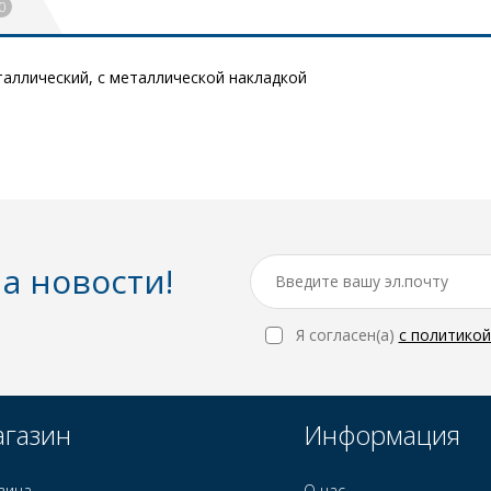
0
таллический, с металлической накладкой
а новости!
Я согласен(a)
с политико
газин
Информация
зина
О нас