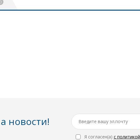
0
а новости!
Я согласен(a)
с политико