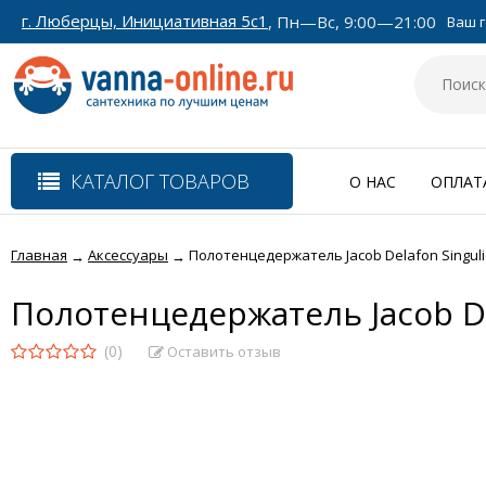
г. Люберцы, Инициативная 5с1
, Пн—Вс, 9:00—21:00
Ваш г
КАТАЛОГ ТОВАРОВ
О НАС
ОПЛАТ
Главная
Аксессуары
Полотенцедержатель Jacob Delafon Singuli
→
→
Полотенцедержатель Jacob De
(0)
Оставить отзыв