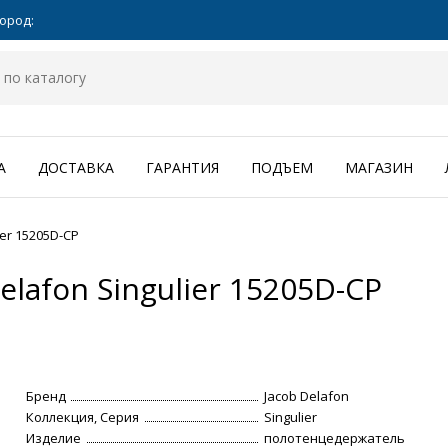
ород:
А
ДОСТАВКА
ГАРАНТИЯ
ПОДЪЕМ
МАГАЗИН
er 15205D-CP
lafon Singulier 15205D-CP
Бренд
Jacob Delafon
Коллекция, Серия
Singulier
Изделие
полотенцедержатель