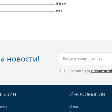
6.8 см
нет
а новости!
Я согласен(a)
с политико
газин
Информация
зина
О нас