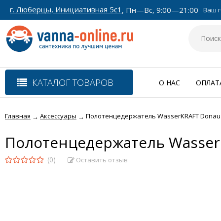
г. Люберцы, Инициативная 5с1
, Пн—Вс, 9:00—21:00
Ваш г
КАТАЛОГ ТОВАРОВ
О НАС
ОПЛАТ
Главная
Аксессуары
Полотенцедержатель WasserKRAFT Donau
→
→
Полотенцедержатель Wasser
(0)
Оставить отзыв