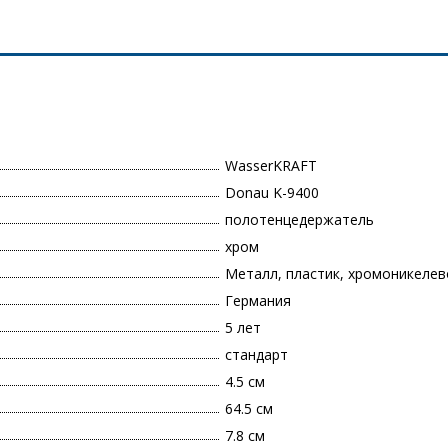
WasserKRAFT
Donau K-9400
полотенцедержатель
хром
Металл, пластик, хромоникеле
Германия
5 лет
стандарт
4.5 см
64.5 см
7.8 см