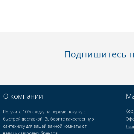
Подпишитесь н
О компании
Ма
Кор
Получите 10% скидку на первую покупку с
быстрой доставкой. Выберите качественную
Офо
сантехнику для вашей ванной комнаты от
Лич
ведущих мировых брендов.