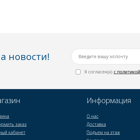
а новости!
Я согласен(a)
с политико
газин
Информация
зина
О нас
рмить заказ
Доставка
ный кабинет
Подъем на этаж