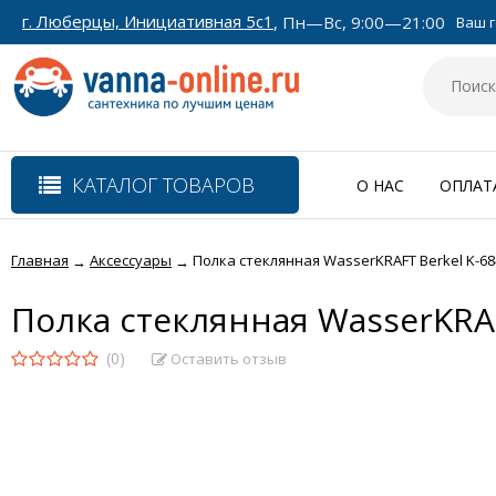
г. Люберцы, Инициативная 5с1
, Пн—Вс, 9:00—21:00
Ваш г
КАТАЛОГ ТОВАРОВ
О НАС
ОПЛАТ
Главная
Аксессуары
Полка стеклянная WasserKRAFT Berkel K-68
→
→
Полка стеклянная WasserKRAF
(0)
Оставить отзыв