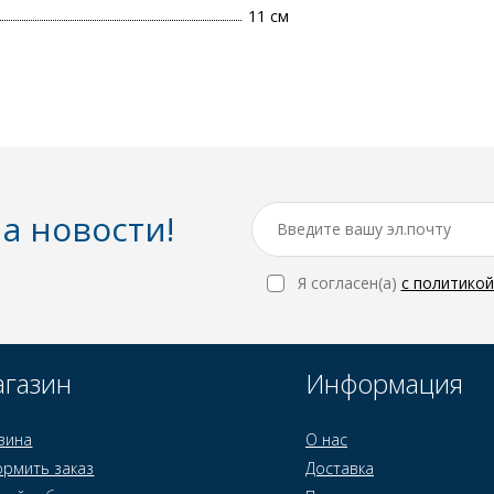
11 см
а новости!
Я согласен(a)
с политико
газин
Информация
зина
О нас
рмить заказ
Доставка