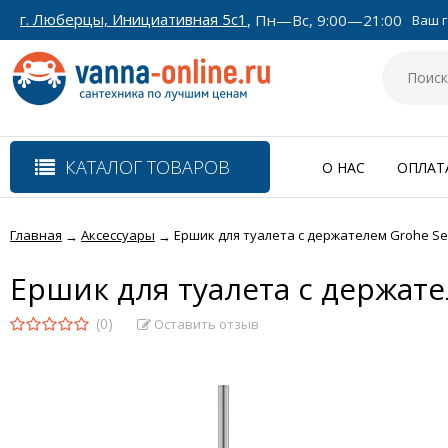
г. Люберцы, Инициативная 5с1
, Пн—Вс, 9:00—21:00
Ваш г
КАТАЛОГ ТОВАРОВ
О НАС
ОПЛАТ
Главная
Аксессуары
Ершик для туалета с держателем Grohe Sel
→
→
Ершик для туалета с держате
(0)
Оставить отзыв