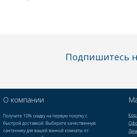
Подпишитесь н
О компании
Ма
Кор
Получите 10% скидку на первую покупку с
быстрой доставкой. Выберите качественную
Офо
сантехнику для вашей ванной комнаты от
Лич