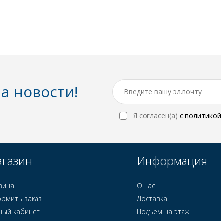
а новости!
Я согласен(a)
с политико
газин
Информация
зина
О нас
рмить заказ
Доставка
ный кабинет
Подъем на этаж