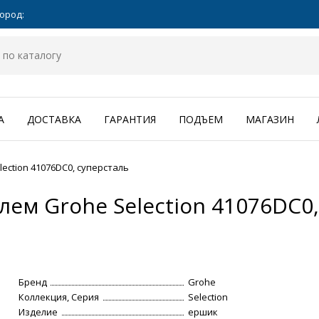
ород:
А
ДОСТАВКА
ГАРАНТИЯ
ПОДЪЕМ
МАГАЗИН
ection 41076DC0, суперсталь
лем Grohe Selection 41076DC0
Бренд
Grohe
Коллекция, Серия
Selection
Изделие
ершик