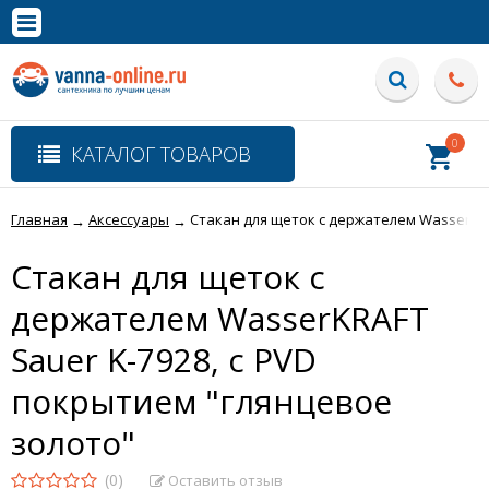
×
Полная версия сайта
0
КАТАЛОГ ТОВАРОВ
Главная
Аксессуары
Стакан для щеток с держателем WasserKRA
→
→
Стакан для щеток с
держателем WasserKRAFT
Sauer K-7928, с PVD
покрытием "глянцевое
золото"
(0)
Оставить отзыв