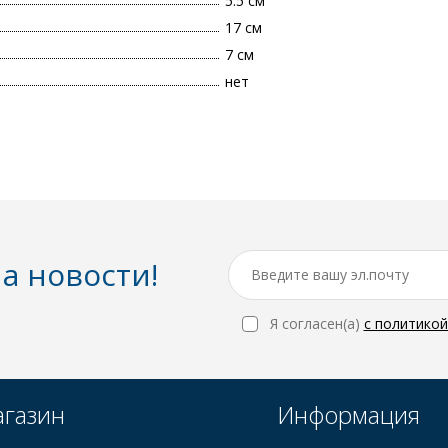
5.5 см
17 см
7 см
нет
а новости!
Я согласен(a)
с политико
газин
Информация