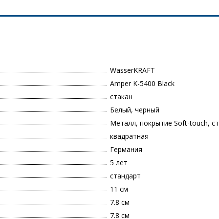
WasserKRAFT
Amper K-5400 Black
стакан
Белый, черный
Металл, покрытие Soft-touch, с
квадратная
Германия
5 лет
стандарт
11 см
7.8 см
7.8 см