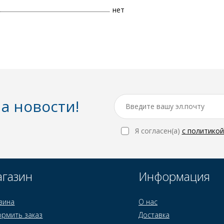
нет
а новости!
Я согласен(a)
с политико
газин
Информация
зина
О нас
рмить заказ
Доставка