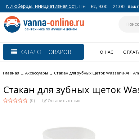
г. Люберцы, Инициативная 5с1
, Пн—Вс, 9:00—21:00
Ваш г
КАТАЛОГ ТОВАРОВ
О НАС
ОПЛАТ
Главная
Аксессуары
Стакан для зубных щеток WasserKRAFT Am
→
→
Стакан для зубных щеток Wa
(0)
Оставить отзыв