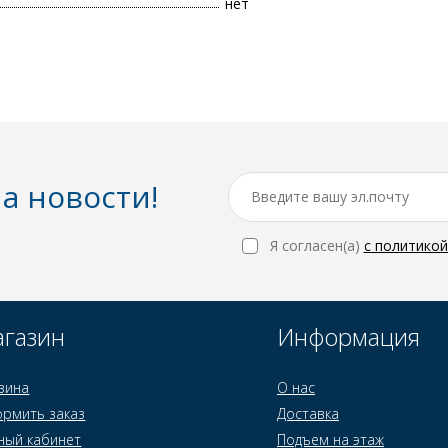
нет
а новости!
Я согласен(a)
с политико
газин
Информация
зина
О нас
рмить заказ
Доставка
ный кабинет
Подъем на этаж