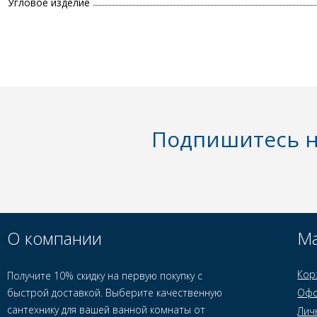
Угловое изделие
Подпишитесь н
О компании
Ма
Кор
Получите 10% скидку на первую покупку с
быстрой доставкой. Выберите качественную
Офо
сантехнику для вашей ванной комнаты от
Лич