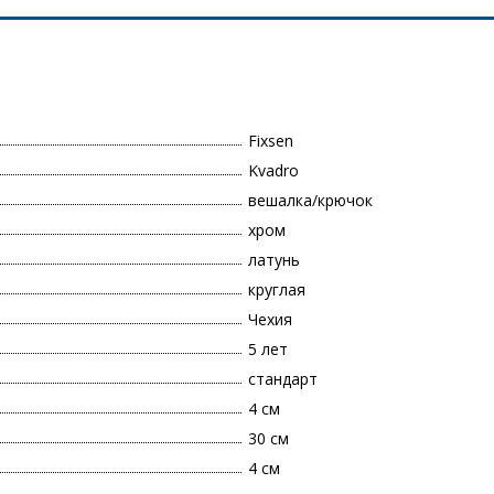
Fixsen
Kvadro
вешалка/крючок
хром
латунь
круглая
Чехия
5 лет
стандарт
4 см
30 см
4 см