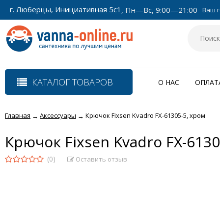
г. Люберцы, Инициативная 5с1
, Пн—Вс, 9:00—21:00
Ваш г
КАТАЛОГ ТОВАРОВ
О НАС
ОПЛАТ
Главная
Аксессуары
Крючок Fixsen Kvadro FX-61305-5, хром
→
→
Крючок Fixsen Kvadro FX-6130
(0)
Оставить отзыв