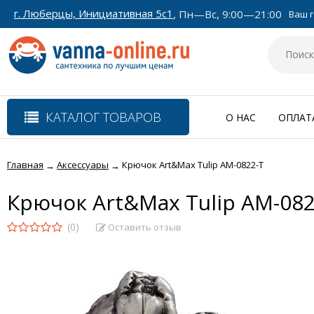
г. Люберцы, Инициативная 5с1
, Пн—Вс, 9:00—21:00
Ваш г
КАТАЛОГ ТОВАРОВ
О НАС
ОПЛАТ
Главная
Аксессуары
Крючок Art&Max Tulip AM-0822-T
→
→
Крючок Art&Max Tulip AM-082
(0)
Оставить отзыв