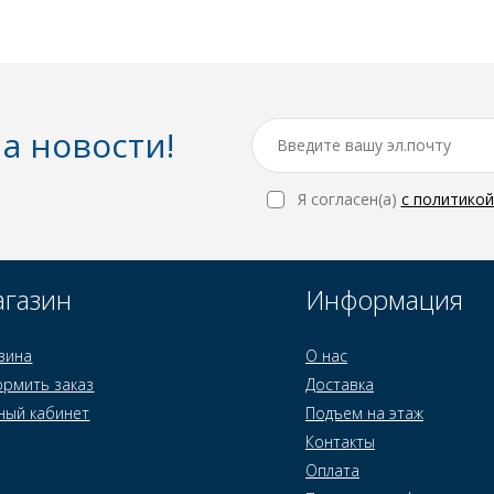
а новости!
Я согласен(a)
с политико
газин
Информация
зина
О нас
рмить заказ
Доставка
ный кабинет
Подъем на этаж
Контакты
Оплата