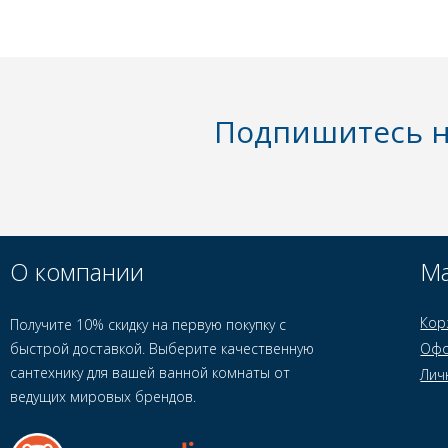
Подпишитесь н
О компании
Ма
Кор
Получите 10% скидку на первую покупку с
быстрой доставкой. Выберите качественную
Офо
сантехнику для вашей ванной комнаты от
Лич
ведущих мировых брендов.