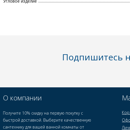
Угловое изделие
Подпишитесь н
О компании
Ма
Кор
Получите 10% скидку на первую покупку с
быстрой доставкой. Выберите качественную
Офо
сантехнику для вашей ванной комнаты от
Лич