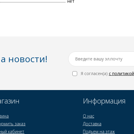
нет
а новости!
Я согласен(a)
с политико
газин
Информация
зина
О нас
рмить заказ
Доставка
ный кабинет
Подъем на этаж