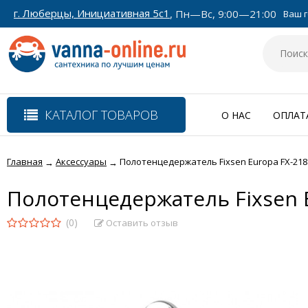
г. Люберцы, Инициативная 5с1
, Пн—Вс, 9:00—21:00
Ваш г
КАТАЛОГ ТОВАРОВ
О НАС
ОПЛАТ
Главная
Аксессуары
Полотенцедержатель Fixsen Europa FX-218
→
→
Полотенцедержатель Fixsen 
(0)
Оставить отзыв