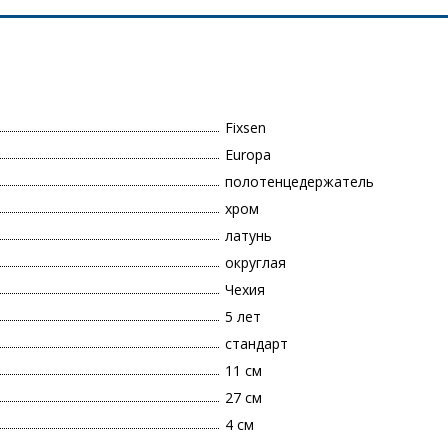
Fixsen
Europa
полотенцедержатель
хром
латунь
округлая
Чехия
5 лет
стандарт
11 см
27 см
4 см