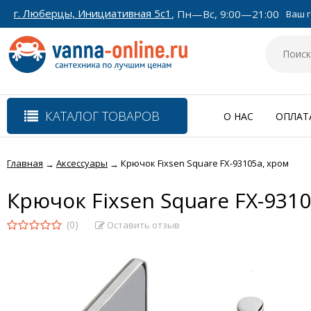
г. Люберцы, Инициативная 5с1
, Пн—Вс, 9:00—21:00
Ваш г
КАТАЛОГ ТОВАРОВ
О НАС
ОПЛАТ
Главная
Аксессуары
Крючок Fixsen Square FX-93105a, хром
→
→
Крючок Fixsen Square FX-9310
(0)
Оставить отзыв