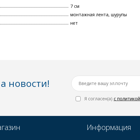
7 см
монтажная лента, шурупы
нет
а новости!
Я согласен(a)
с политико
газин
Информация