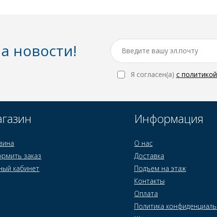
а новости!
Я согласен(a)
с политико
газин
Информация
зина
О нас
рмить заказ
Доставка
ный кабинет
Подъем на этаж
Контакты
Оплата
Политика конфиденциаль