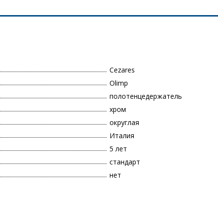
Cezares
Olimp
полотенцедержатель
хром
округлая
Италия
5 лет
стандарт
нет