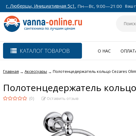
г. Люберцы, Инициативная 5с1
, Пн—Вс, 9:00—21:00
Ваш г
КАТАЛОГ ТОВАРОВ
О НАС
ОПЛАТ
Главная
Аксессуары
Полотенцедержатель кольцо Cezares Olimp
→
→
Полотенцедержатель кольцо 
(0)
Оставить отзыв