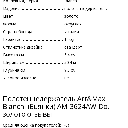
Коллекция, Серия
Bianchi
Изделие
полотенцедержатель
Цвет
золото
Форма
округлая
Страна бренда
Италия
Гарантия
1 год
Стилистика дизайна
стандарт
Высота см
5.4 см
Ширина см
50.4 м
Глубина см
9.5 см
Угловое изделие
нет
Полотенцедержатель Art&Max
Bianchi (Бьянки) AM-3624AW-Do,
золото отзывы
Средняя оценка покупателей:
(
0
)