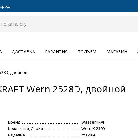
ород:
А
ДОСТАВКА
ГАРАНТИЯ
ПОДЪЕМ
МАГАЗИН
528D, двойной
KRAFT Wern 2528D, двойной
Бренд
WasserKRAFT
Коллекция, Серия
Wern K-2500
Изделие
стакан