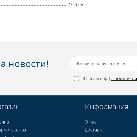
10.5 см
а новости!
Я согласен(a)
с политико
газин
Информация
зина
О нас
рмить заказ
Доставка