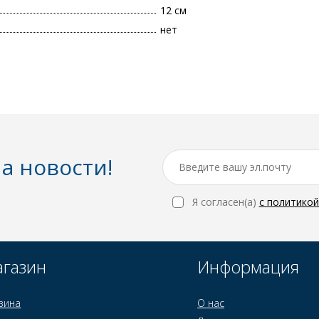
12 см
нет
а новости!
Я согласен(a)
с политико
газин
Информация
зина
О нас