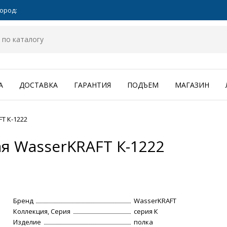
ород:
А
ДОСТАВКА
ГАРАНТИЯ
ПОДЪЕМ
МАГАЗИН
T К-1222
я WasserKRAFT К-1222
Бренд
WasserKRAFT
Коллекция, Серия
серия К
Изделие
полка