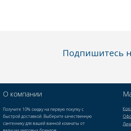
Подпишитесь н
О компании
Ма
Кор
Получите 10% скидку на первую покупку с
быстрой доставкой. Выберите качественную
Офо
сантехнику для вашей ванной комнаты от
Лич
ведущих мировых брендов.