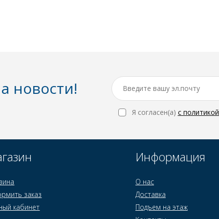
а новости!
Я согласен(a)
с политико
газин
Информация
зина
О нас
рмить заказ
Доставка
ный кабинет
Подъем на этаж