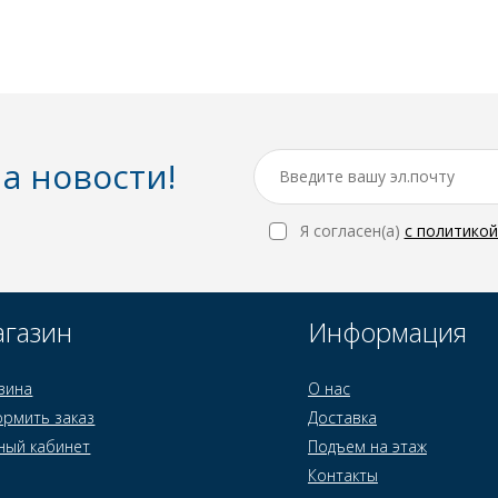
а новости!
Я согласен(a)
с политико
газин
Информация
зина
О нас
рмить заказ
Доставка
ный кабинет
Подъем на этаж
Контакты