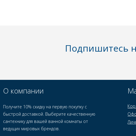
Подпишитесь н
О компании
Ма
Кор
Получите 10% скидку на первую покупку с
быстрой доставкой. Выберите качественную
Офо
сантехнику для вашей ванной комнаты от
Лич
ведущих мировых брендов.