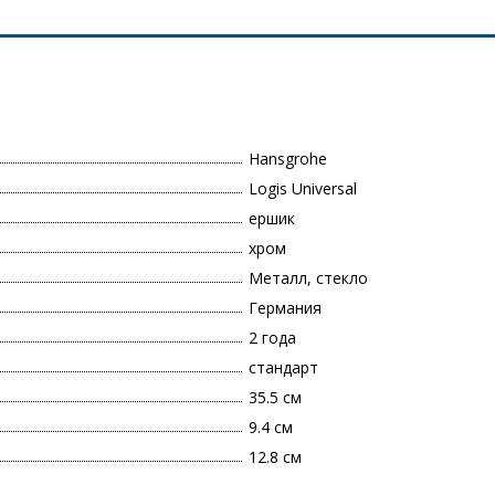
Hansgrohe
Logis Universal
ершик
хром
Металл, стекло
Германия
2 года
стандарт
35.5 см
9.4 см
12.8 см