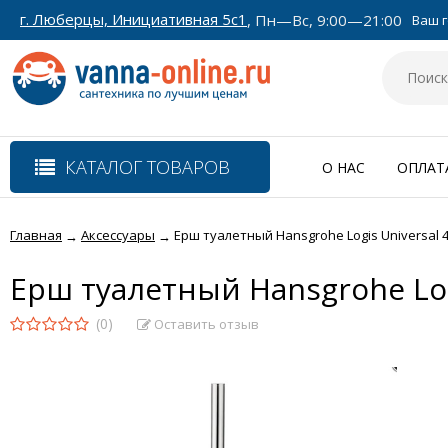
г. Люберцы, Инициативная 5с1
, Пн—Вс, 9:00—21:00
Ваш г
КАТАЛОГ ТОВАРОВ
О НАС
ОПЛАТ
Главная
Аксессуары
Ерш туалетный Hansgrohe Logis Universal 
→
→
Ерш туалетный Hansgrohe Log
(0)
Оставить отзыв