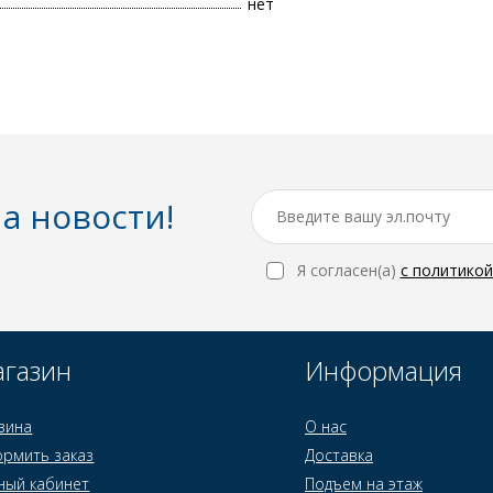
нет
а новости!
Я согласен(a)
с политико
газин
Информация
зина
О нас
рмить заказ
Доставка
ный кабинет
Подъем на этаж