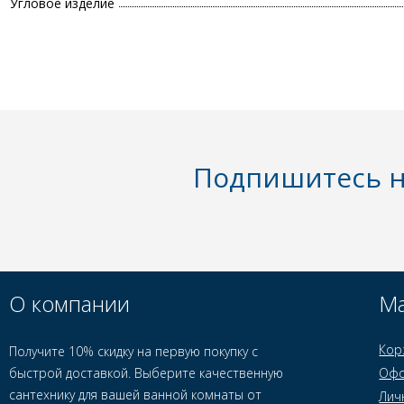
Угловое изделие
Подпишитесь н
О компании
Ма
Кор
Получите 10% скидку на первую покупку с
быстрой доставкой. Выберите качественную
Офо
сантехнику для вашей ванной комнаты от
Лич