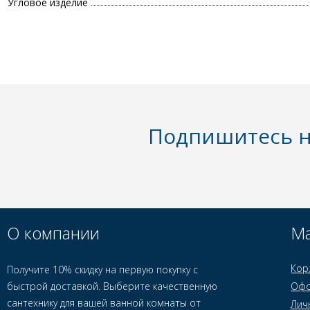
Угловое изделие
Подпишитесь н
О компании
Ма
Кор
Получите 10% скидку на первую покупку с
быстрой доставкой. Выберите качественную
Офо
сантехнику для вашей ванной комнаты от
Лич