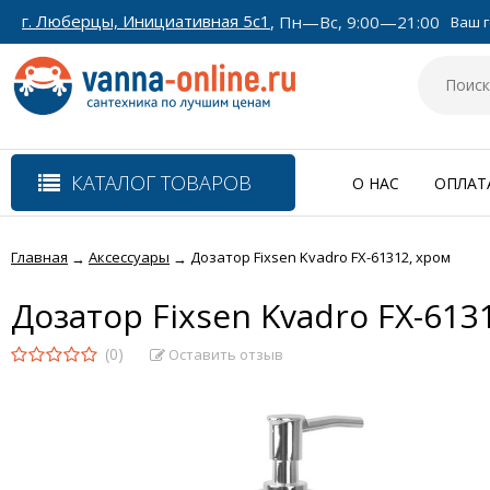
г. Люберцы, Инициативная 5с1
, Пн—Вс, 9:00—21:00
Ваш г
КАТАЛОГ ТОВАРОВ
О НАС
ОПЛАТ
Главная
Аксессуары
Дозатор Fixsen Kvadro FX-61312, хром
→
→
Дозатор Fixsen Kvadro FX-613
(0)
Оставить отзыв