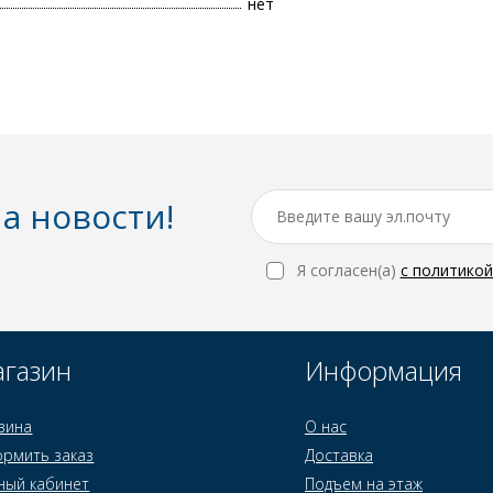
нет
а новости!
Я согласен(a)
с политико
газин
Информация
зина
О нас
рмить заказ
Доставка
ный кабинет
Подъем на этаж