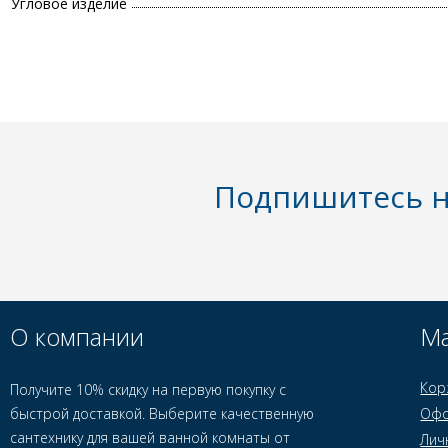
Угловое изделие
Подпишитесь н
О компании
Ма
Кор
Получите 10% скидку на первую покупку с
быстрой доставкой. Выберите качественную
Офо
сантехнику для вашей ванной комнаты от
Лич