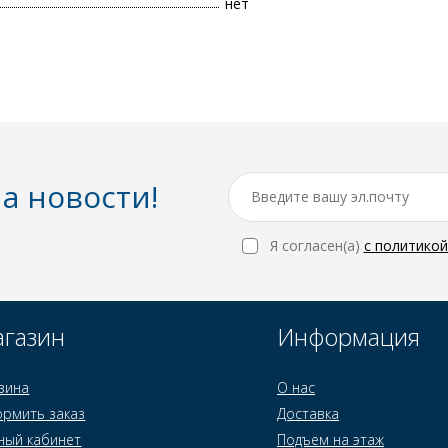
нет
а новости!
Я согласен(a)
с политико
газин
Информация
зина
О нас
рмить заказ
Доставка
ный кабинет
Подъем на этаж