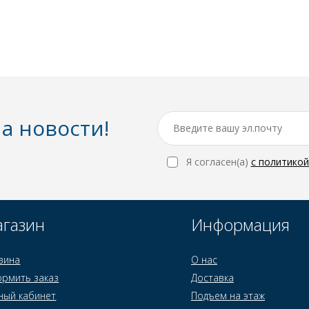
а новости!
Я согласен(a)
с политико
газин
Информация
зина
О нас
рмить заказ
Доставка
ный кабинет
Подъем на этаж