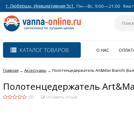
г. Люберцы, Инициативная 5с1
, Пн—Вс, 9:00—21:00
Ваш г
КАТАЛОГ ТОВАРОВ
О НАС
ОПЛАТ
Главная
Аксессуары
Полотенцедержатель Art&Max Bianchi (Бья
→
→
Полотенцедержатель Art&Max
(0)
Оставить отзыв