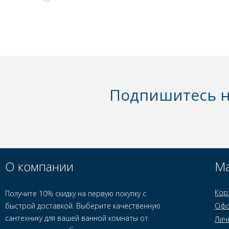
Подпишитесь н
О компании
Ма
Кор
Получите 10% скидку на первую покупку с
быстрой доставкой. Выберите качественную
Офо
сантехнику для вашей ванной комнаты от
Лич