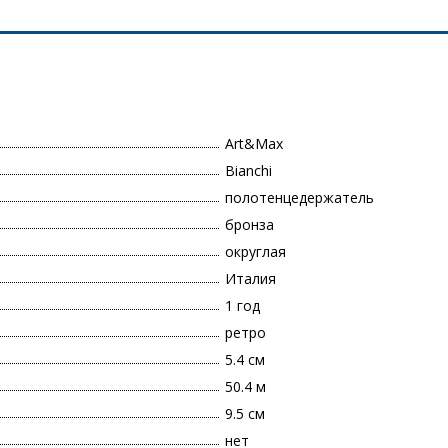
Art&Max
Bianchi
полотенцедержатель
бронза
округлая
Италия
1 год
ретро
5.4 см
50.4 м
9.5 см
нет