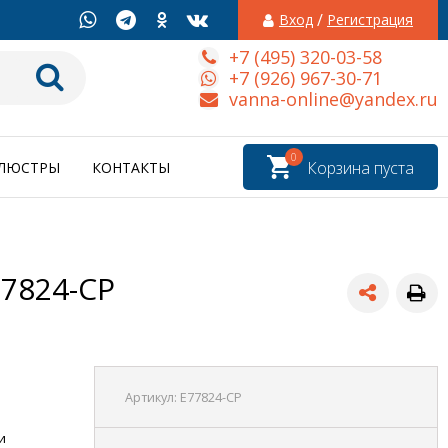
/
Вход
Регистрация
+7 (495) 320-03-58
+7 (926) 967-30-71
vanna-online@yandex.ru
0
Корзина пуста
ЛЮСТРЫ
КОНТАКТЫ
77824-CP
Артикул:
E77824-CP
и