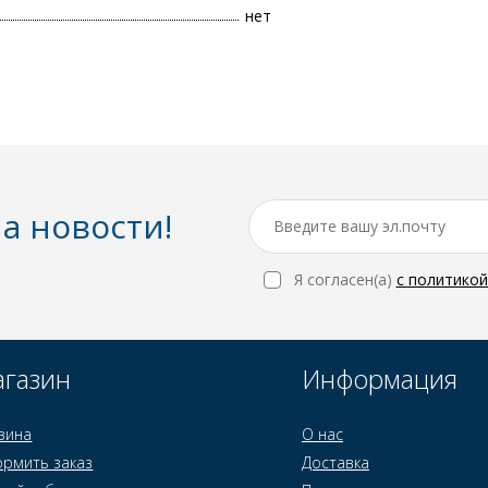
нет
а новости!
Я согласен(a)
с политико
газин
Информация
зина
О нас
рмить заказ
Доставка