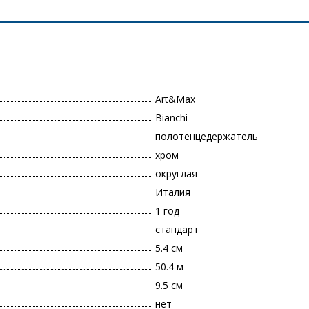
Art&Max
Bianchi
полотенцедержатель
хром
округлая
Италия
1 год
стандарт
5.4 см
50.4 м
9.5 см
нет