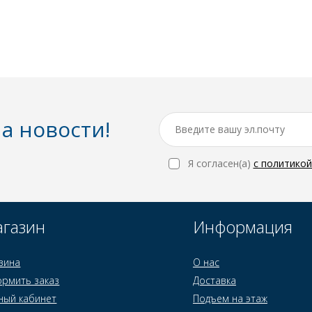
а новости!
Я согласен(a)
с политико
газин
Информация
зина
О нас
рмить заказ
Доставка
ный кабинет
Подъем на этаж