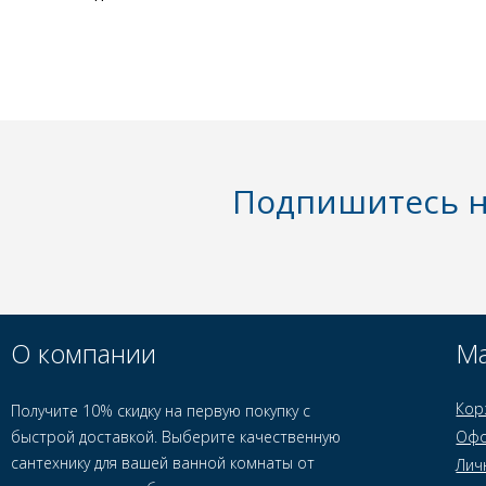
Подпишитесь н
О компании
Ма
Кор
Получите 10% скидку на первую покупку с
быстрой доставкой. Выберите качественную
Офо
сантехнику для вашей ванной комнаты от
Лич