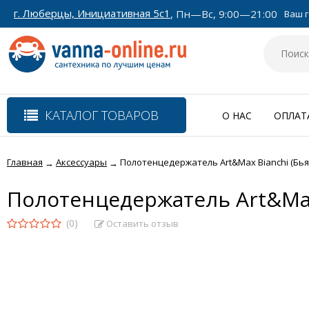
г. Люберцы, Инициативная 5с1
, Пн—Вс, 9:00—21:00
Ваш г
КАТАЛОГ ТОВАРОВ
О НАС
ОПЛАТ
Главная
Аксессуары
Полотенцедержатель Art&Max Bianchi (Бья
→
→
Полотенцедержатель Art&Max
(0)
Оставить отзыв