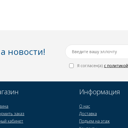
а новости!
Я согласен(a)
с политико
газин
Информация
зина
О нас
рмить заказ
Доставка
ный кабинет
Подъем на этаж