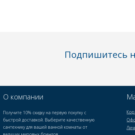
Подпишитесь н
О компании
Ма
Кор
Получите 10% скидку на первую покупку с
быстрой доставкой. Выберите качественную
Офо
сантехнику для вашей ванной комнаты от
Лич
ведущих мировых брендов.