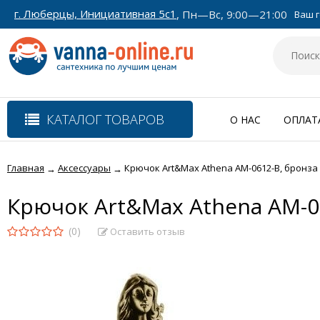
г. Люберцы, Инициативная 5с1
, Пн—Вс, 9:00—21:00
Ваш г
КАТАЛОГ ТОВАРОВ
О НАС
ОПЛАТ
Главная
Аксессуары
Крючок Art&Max Athena AM-0612-B, бронза
→
→
Крючок Art&Max Athena AM-0
(0)
Оставить отзыв