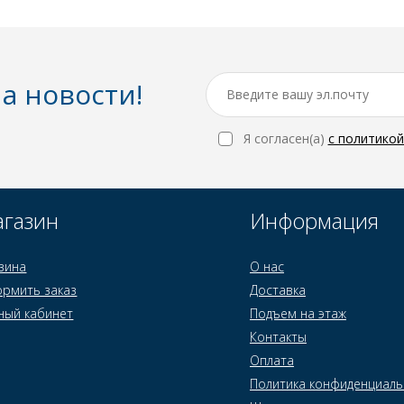
а новости!
Я согласен(a)
с политико
газин
Информация
зина
О нас
рмить заказ
Доставка
ный кабинет
Подъем на этаж
Контакты
Оплата
Политика конфиденциаль