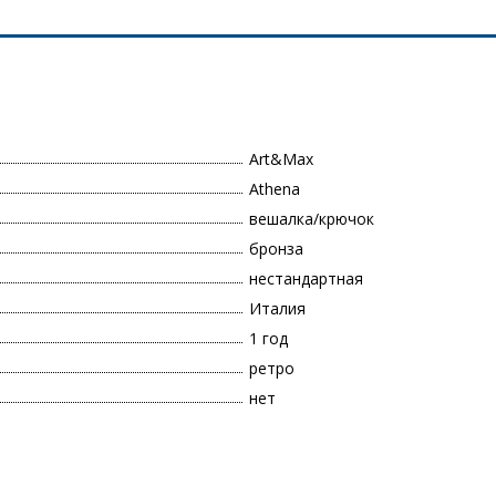
Art&Max
Athena
вешалка/крючок
бронза
нестандартная
Италия
1 год
ретро
нет