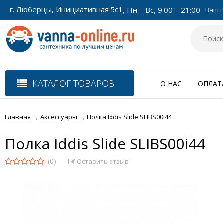
г. Люберцы, Инициативная 5с1
, Пн—Вс, 9:00—21:00
Ваш г
КАТАЛОГ ТОВАРОВ
О НАС
ОПЛАТ
Главная
Аксессуары
Полка Iddis Slide SLIBS00i44
→
→
Полка Iddis Slide SLIBS00i44
(0)
Оставить отзыв