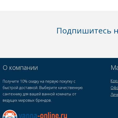
Подпишитесь н
О компании
Ма
Кор
Получите 10% скидку на первую покупку с
быстрой доставкой. Выберите качественную
Офо
сантехнику для вашей ванной комнаты от
Лич
ведущих мировых брендов.