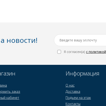
а новости!
Я согласен(a)
с политико
газин
Информация
зина
О нас
рмить заказ
Доставка
ный кабинет
Подъем на этаж
Контакты