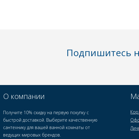
Подпишитесь н
О компании
Ма
Кор
Получите 10% скидку на первую покупку с
быстрой доставкой. Выберите качественную
Офо
сантехнику для вашей ванной комнаты от
Лич
ведущих мировых брендов.