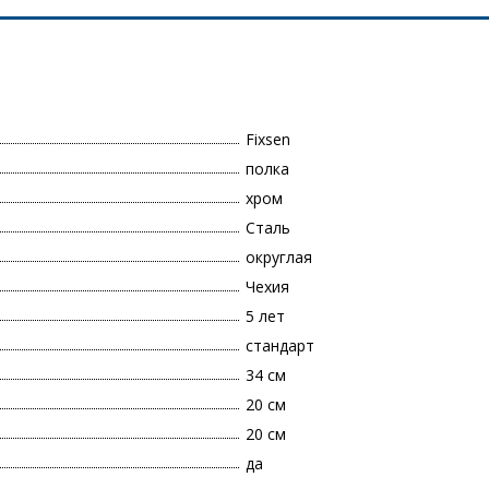
Fixsen
полка
хром
Сталь
округлая
Чехия
5 лет
стандарт
34 см
20 см
20 см
да