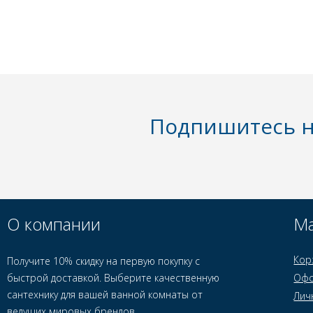
Подпишитесь н
О компании
Ма
Кор
Получите 10% скидку на первую покупку с
быстрой доставкой. Выберите качественную
Офо
сантехнику для вашей ванной комнаты от
Лич
ведущих мировых брендов.