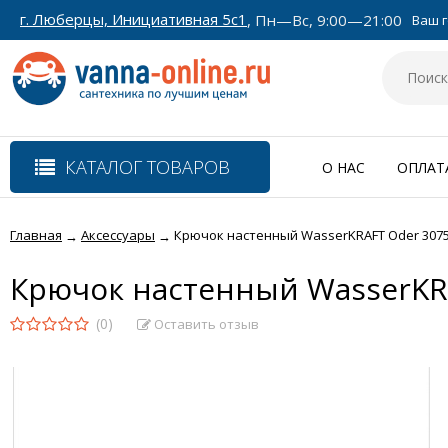
г. Люберцы, Инициативная 5с1
, Пн—Вс, 9:00—21:00
Ваш г
КАТАЛОГ ТОВАРОВ
О НАС
ОПЛАТ
Главная
Аксессуары
Крючок настенный WasserKRAFT Oder 3075
→
→
Крючок настенный WasserKRA
(0)
Оставить отзыв