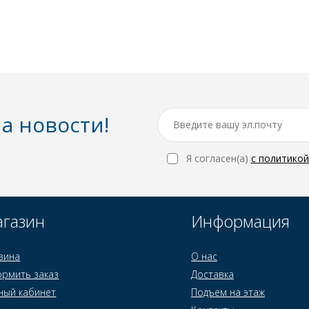
а новости!
Я согласен(a)
с политико
газин
Информация
зина
О нас
рмить заказ
Доставка
ный кабинет
Подъем на этаж