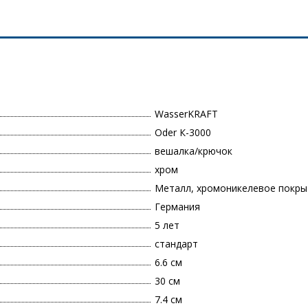
WasserKRAFT
Oder К-3000
вешалка/крючок
хром
Металл, хромоникелевое покры
Германия
5 лет
стандарт
6.6 см
30 см
7.4 см