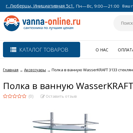
г. Люберцы, Инициативная 5с1
, Пн—Вс, 9:00—21:00
Ваш г
КАТАЛОГ ТОВАРОВ
О НАС
ОПЛАТ
Главная
Аксессуары
Полка в ванную WasserKRAFT 3133 стеклян
→
→
Полка в ванную WasserKRAFT
(0)
Оставить отзыв