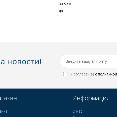
30.5 см
да
а новости!
Я согласен(a)
с политико
газин
Информация
зина
О нас