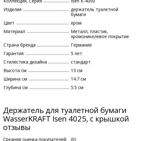
Коллекция, Серия
Isen К-4000
Изделие
держатель туалетной
бумаги
Цвет
хром
Материал
Металл, пластик,
хромоникелевое покрытие
Страна бренда
Германия
Гарантия
5 лет
Стилистика дизайна
стандарт
Высота см
13 см
Ширина см
14.7 см
Глубина см
5.5 см
Держатель для туалетной бумаги
WasserKRAFT Isen 4025, с крышкой
отзывы
Средняя оценка покупателей:
(
0
)