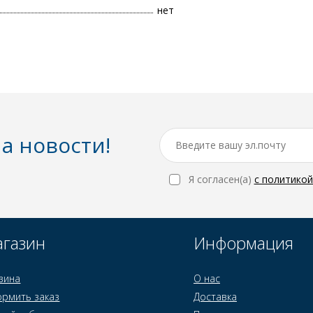
нет
а новости!
Я согласен(a)
с политико
газин
Информация
зина
О нас
рмить заказ
Доставка