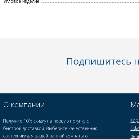
Угловое изделие
Подпишитесь н
О компании
Ма
Кор
Получите 10% скидку на первую покупку с
быстрой доставкой. Выберите качественную
Офо
сантехнику для вашей ванной комнаты от
Лич