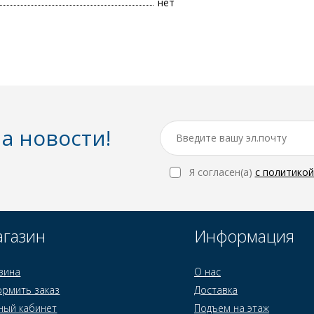
нет
а новости!
Я согласен(a)
с политико
газин
Информация
зина
О нас
рмить заказ
Доставка
ный кабинет
Подъем на этаж