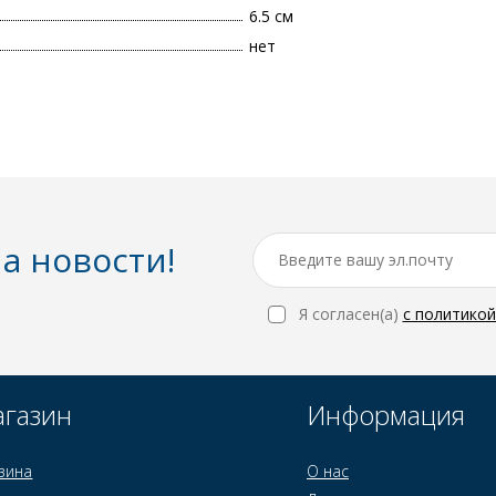
6.5 см
нет
а новости!
Я согласен(a)
с политико
газин
Информация
зина
О нас