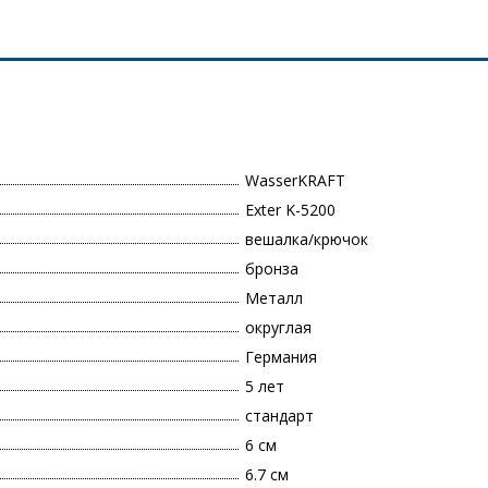
WasserKRAFT
Exter K-5200
вешалка/крючок
бронза
Металл
округлая
Германия
5 лет
стандарт
6 см
6.7 см