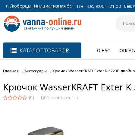
г. Люберцы, Инициативная 5с1
, Пн—Вс, 9:00—21:00
Ваш г
КАТАЛОГ ТОВАРОВ
О НАС
ОПЛАТ
Главная
Аксессуары
Крючок WasserKRAFT Exter K-5223D двойн
→
→
Крючок WasserKRAFT Exter K
(0)
Оставить отзыв