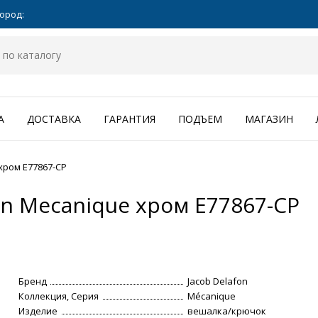
ород:
А
ДОСТАВКА
ГАРАНТИЯ
ПОДЪЕМ
МАГАЗИН
хром E77867-CP
on Mecanique хром E77867-CP
Бренд
Jacob Delafon
Коллекция, Серия
Mécanique
Изделие
вешалка/крючок