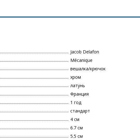
Jacob Delafon
Mécanique
вешалка/крючок
хром
латунь
Франция
1 год
стандарт
4 см
6.7 см
5.5 см