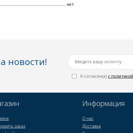
нет
а новости!
Я согласен(a)
с политико
газин
Информация
зина
О нас
рмить заказ
Доставка