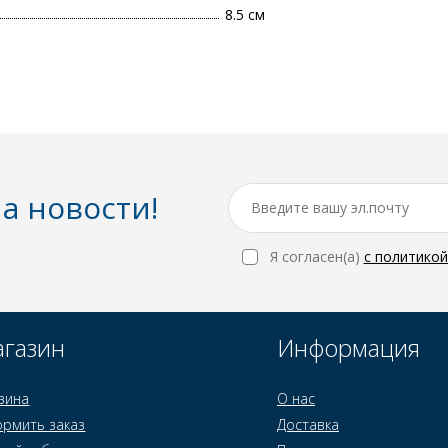
8.5 см
а новости!
Я согласен(a)
с политико
газин
Информация
зина
О нас
рмить заказ
Доставка