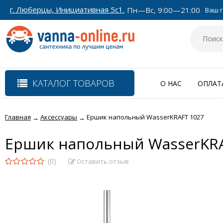
г. Люберцы, Инициативная 5с1
, Пн—Вс, 9:00—21:00
Ваш г
КАТАЛОГ ТОВАРОВ
О НАС
ОПЛАТ
Главная
Аксессуары
Ершик напольный WasserKRAFT 1027
→
→
Ершик напольный WasserKRA
(0)
Оставить отзыв